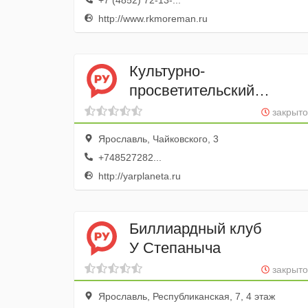
+7 (4852) 72-13-...
http://www.rkmoreman.ru
Культурно-
просветительский
центр им. В.В.
закрыто
Терешковой
Ярославль, Чайковского, 3
+748527282...
http://yarplaneta.ru
Биллиардный клуб
У Степаныча
закрыто
Ярославль, Республиканская, 7, 4 этаж