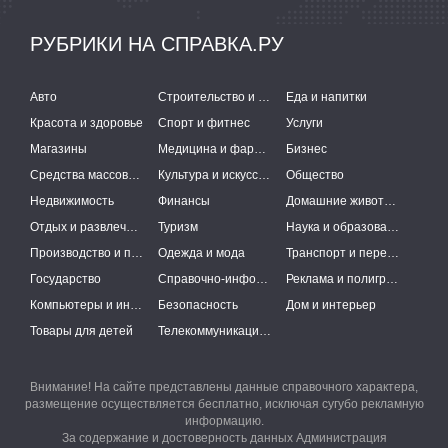
РУБРИКИ НА СПРАВКА.РУ
Авто
Строительство и ремонт
Еда и напитки
Красота и здоровье
Спорт и фитнес
Услуги
Магазины
Медицина и фармацевтика
Бизнес
Средства массовой информации
Культура и искусство
Общество
Недвижимость
Финансы
Домашние животные
Отдых и развлечения
Туризм
Наука и образование
Производство и поставки
Одежда и мода
Транспорт и перевозки
Государство
Справочно-информационные системы
Реклама и полиграфия
Компьютеры и интернет
Безопасность
Дом и интерьер
Товары для детей
Телекоммуникации и связь
Внимание! На сайте представлены данные справочного характера,
размещение осуществляется бесплатно, исключая сугубо рекламную
информацию.
За содержание и достоверность данных Администрация