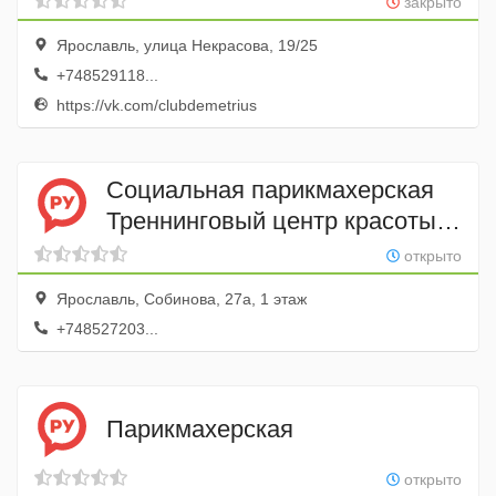
закрыто
Ярославль, улица Некрасова, 19/25
+748529118...
https://vk.com/clubdemetrius
Социальная парикмахерская
Треннинговый центр красоты
и здоровья
открыто
Ярославль, Собинова, 27а, 1 этаж
+748527203...
Парикмахерская
открыто