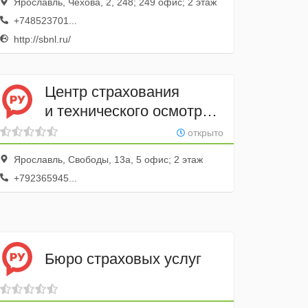
Ярославль, Чехова, 2, 248; 249 офис; 2 этаж
+748523701...
http://sbnl.ru/
Центр страхования
и технического осмотра
автомобилей
открыто
Ярославль, Свободы, 13а, 5 офис; 2 этаж
+792365945...
Бюро страховых услуг