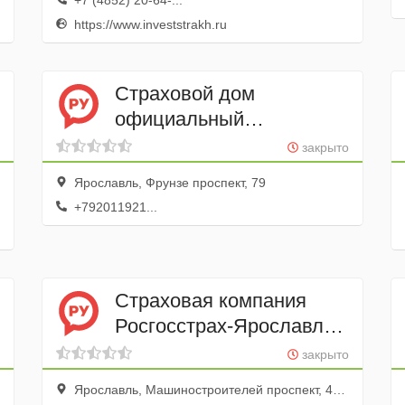
+7 (4852) 20-64-...
https://www.investstrakh.ru
Страховой дом
официальный
представитель
закрыто
Росгосстрах, ВСК
Ярославль, Фрунзе проспект, 79
и Сервисрезерв
+792011921...
Страховая компания
Росгосстрах-Ярославль-
Медицина
закрыто
Ярославль, Машиностроителей проспект, 48а, 5 кабинет; 1 этаж