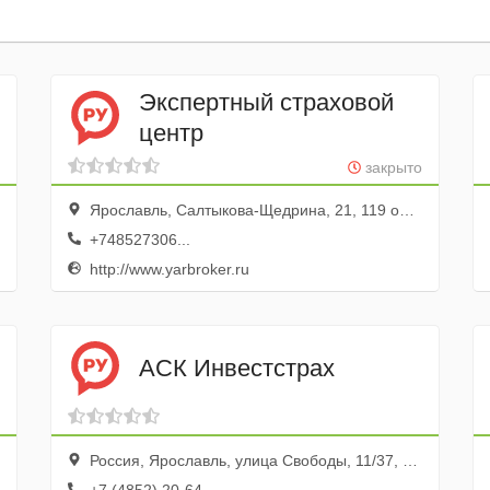
Экспертный страховой
центр
закрыто
Ярославль, Салтыкова-Щедрина, 21, 119 офис; 1 этаж
+748527306...
http://www.yarbroker.ru
АСК Инвестстрах
Россия, Ярославль, улица Свободы, 11/37, ТЦ Доходный дом купцов Понизовкиных