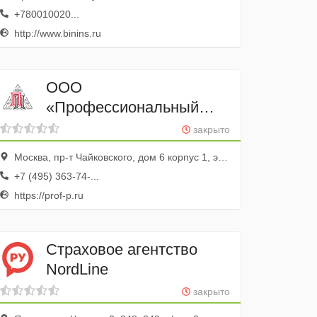
+780010020...
http://www.binins.ru
ООО
«Профессиональный
партнер»
закрыто
Москва, пр-т Чайковского, дом 6 корпус 1, этаж 2, офис 1
+7 (495) 363-74-...
https://prof-p.ru
Страховое агентство
NordLine
закрыто