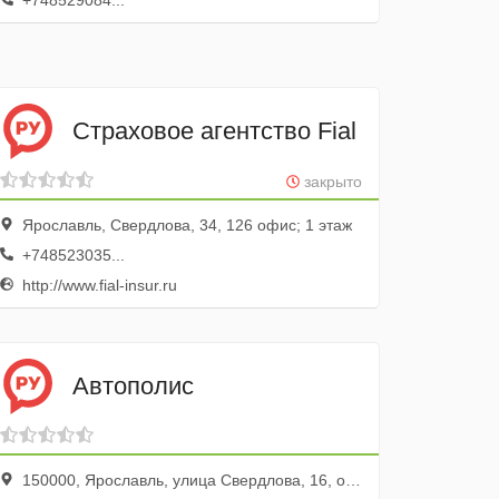
+748529084...
Страховое агентство Fial
закрыто
Ярославль, Свердлова, 34, 126 офис; 1 этаж
+748523035...
http://www.fial-insur.ru
Автополис
150000, Ярославль, улица Свердлова, 16, оф. 1